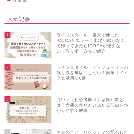
人気記事
1
ライフスタイル：東京で使った
ICOCAがエラー！出場記録がなく
て帰ってきたらICOCAが使えな
い！取り消し方をご紹介
2
ライフスタイル：ディフューザーの
残り液を無駄にしない！簡単リメイ
ク＆活用法6選
3
占い：【初心者向け】紫微斗数と
は？命盤の作り方と当たる理由をわ
かりやすく解説！
4
お金のこと：リベシティで配布して