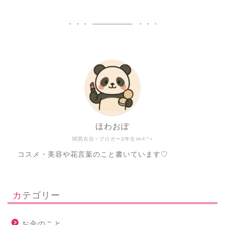
ほわおぽ
関西在住♀ブロガー3年生ᝰ✍︎꙳⋆
コスメ・美容や花言葉のこと書いています♡
カテゴリー
お金のこと