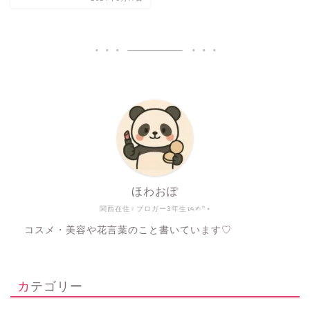
ほわおぽ
関西在住♀ブロガー3年生ᝰ✍︎꙳⋆
コスメ・美容や花言葉のこと書いています♡
カテゴリー