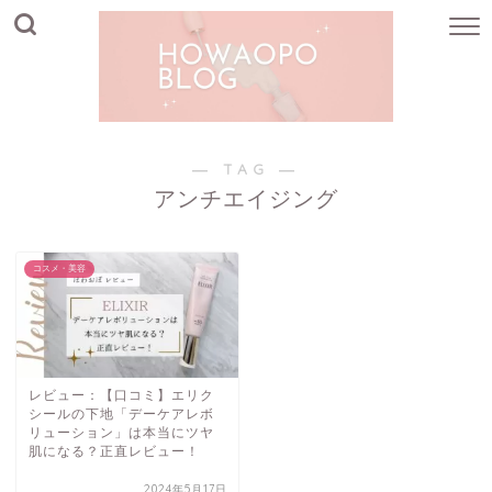
― TAG ―
アンチエイジング
コスメ・美容
レビュー：【口コミ】エリク
シールの下地「デーケアレボ
リューション」は本当にツヤ
肌になる？正直レビュー！
2024年5月17日