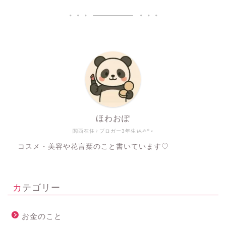
ほわおぽ
関西在住♀ブロガー3年生ᝰ✍︎꙳⋆
コスメ・美容や花言葉のこと書いています♡
カテゴリー
お金のこと