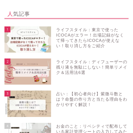
人気記事
1
ライフスタイル：東京で使った
ICOCAがエラー！出場記録がなく
て帰ってきたらICOCAが使えな
い！取り消し方をご紹介
2
ライフスタイル：ディフューザーの
残り液を無駄にしない！簡単リメイ
ク＆活用法6選
3
占い：【初心者向け】紫微斗数と
は？命盤の作り方と当たる理由をわ
かりやすく解説！
4
お金のこと：リベシティで配布して
いる家計管理シートの入力してみた