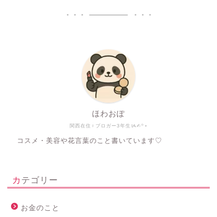
ほわおぽ
関西在住♀ブロガー3年生ᝰ✍︎꙳⋆
コスメ・美容や花言葉のこと書いています♡
カテゴリー
お金のこと