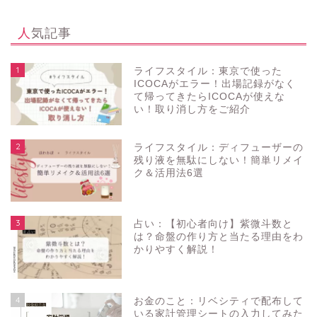
人気記事
1
ライフスタイル：東京で使った
ICOCAがエラー！出場記録がなく
て帰ってきたらICOCAが使えな
い！取り消し方をご紹介
2
ライフスタイル：ディフューザーの
残り液を無駄にしない！簡単リメイ
ク＆活用法6選
3
占い：【初心者向け】紫微斗数と
は？命盤の作り方と当たる理由をわ
かりやすく解説！
4
お金のこと：リベシティで配布して
いる家計管理シートの入力してみた