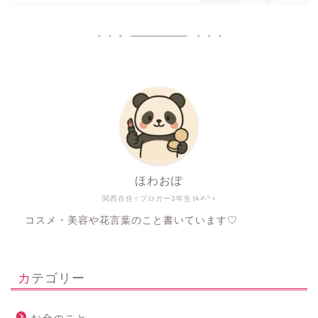
ほわおぽ
関西在住♀ブロガー3年生ᝰ✍︎꙳⋆
コスメ・美容や花言葉のこと書いています♡
カテゴリー