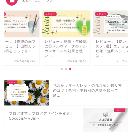
ュー
レビュー
レビュー
ビュー：乾燥・年齢肌
レビュー：【使い切りコ
レビュー：【奇跡の
◎メルヴィータのアル
スメ3選】エテュセはリ
ラシレビュー】山型
ンオイルの効果と使
ピ確！無印＆シャネル
トで歯垢をごっそり
.
は...
フ...
2024年9月5日
2025年4月19日
2025年5月
花言葉：マーガレットの花言葉と贈り方
のコツ！色別・本数別の意味を知って
愛...
ブログ運営：ブログデザインを変更！
CocoonからJinへ