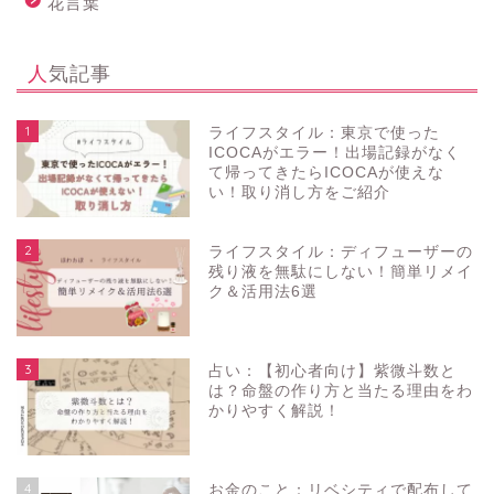
花言葉
人気記事
1
ライフスタイル：東京で使った
ICOCAがエラー！出場記録がなく
て帰ってきたらICOCAが使えな
い！取り消し方をご紹介
2
ライフスタイル：ディフューザーの
残り液を無駄にしない！簡単リメイ
ク＆活用法6選
3
占い：【初心者向け】紫微斗数と
は？命盤の作り方と当たる理由をわ
かりやすく解説！
4
お金のこと：リベシティで配布して