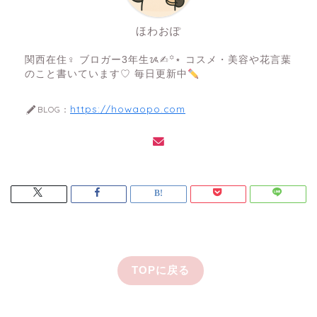
ほわおぽ
関西在住♀ ブロガー3年生ᝰ✍︎꙳⋆ コスメ・美容や花言葉
のこと書いています♡ 毎日更新中
https://howaopo.com
BLOG：
TOPに戻る