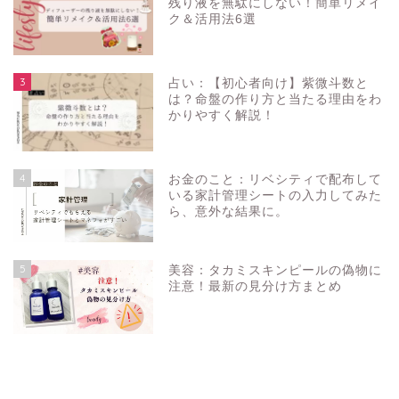
残り液を無駄にしない！簡単リメイ
ク＆活用法6選
3
占い：【初心者向け】紫微斗数と
は？命盤の作り方と当たる理由をわ
かりやすく解説！
4
お金のこと：リベシティで配布して
いる家計管理シートの入力してみた
ら、意外な結果に。
5
美容：タカミスキンピールの偽物に
注意！最新の見分け方まとめ