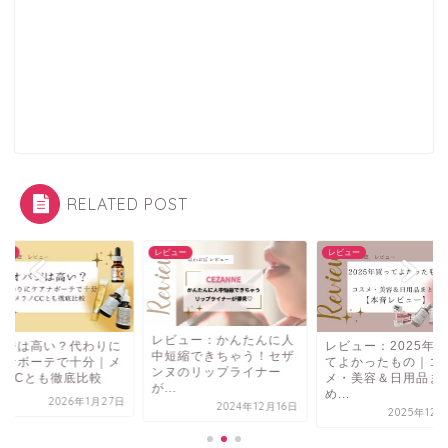
RELATED POST
ュー
レビュー
レビュー
レビュー：かんたんに人
バジは高い？代わりに
レビュー：2025年
中短縮できちゃう！セザ
アナボーテで十分｜メ
てよかったもの｜コ
ンヌのリップライナー
ノCCとも徹底比較
メ・美容＆日用品ま
が...
め...
2026年1月27日
2024年12月16日
2025年12