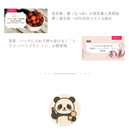
花言葉：棗（なつめ）の花言葉と美容効
果｜資生堂・UZU注目コスメも紹介
美容：バッグに入れて持ち歩ける！「リ
ファ ハートブラシ ミニ」が新登場