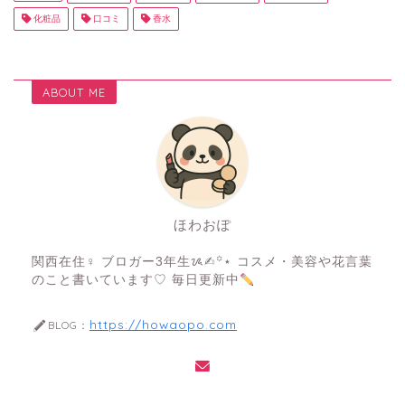
化粧品
口コミ
香水
ABOUT ME
ほわおぽ
関西在住♀ ブロガー3年生ᝰ✍︎꙳⋆ コスメ・美容や花言葉
のこと書いています♡ 毎日更新中
https://howaopo.com
BLOG：