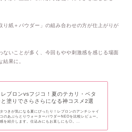
取り紙＋パウダー」の組み合わせの方が仕上がりが
わないことが多く、今回もやや刺激感を感じる場面
な結果に。
レブロンvsフジコ！夏のテカリ・ベタ
ひと塗りでさらさらになる神コスメ2選
タつきが気になる夏にぴったり！レブロンのアンチシャイ
コのあぶらとりウォーターパウダーNEOを比較レビュー。
感を紹介します。仕込みにもお直しにも◎。...