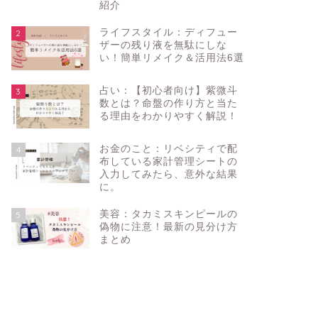
紹介
ライフスタイル：ディフュー
2
ザーの残り液を無駄にしな
い！簡単リメイク＆活用法6選
占い：【初心者向け】紫微斗
3
数とは？命盤の作り方と当た
る理由をわかりやすく解説！
お金のこと：リベシティで配
4
布している家計管理シートの
入力してみたら、意外な結果
に。
美容：タカミスキンピールの
5
偽物に注意！最新の見分け方
まとめ