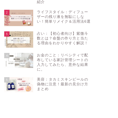
紹介
ライフスタイル：ディフュー
2
ザーの残り液を無駄にしな
い！簡単リメイク＆活用法6選
占い：【初心者向け】紫微斗
3
数とは？命盤の作り方と当た
る理由をわかりやすく解説！
お金のこと：リベシティで配
4
布している家計管理シートの
入力してみたら、意外な結果
に。
美容：タカミスキンピールの
5
偽物に注意！最新の見分け方
まとめ