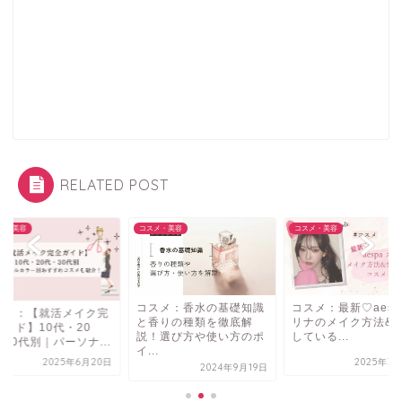
RELATED POST
メ・美容
コスメ・美容
コスメ・美容
コスメ：香水の基礎知識
コスメ：最新♡aesp
スメ：【就活メイク完
と香りの種類を徹底解
リナのメイク方法&
ガイド】10代・20
説！選び方や使い方のポ
している...
30代別｜パーソナ...
イ...
2025年6月20日
2025年3
2024年9月19日