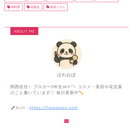
再利用
化粧品
美容コラム
ABOUT ME
ほわおぽ
関西在住♀ ブロガー3年生ᝰ✍︎꙳⋆ コスメ・美容や花言葉
のこと書いています♡ 毎日更新中
https://howaopo.com
BLOG：