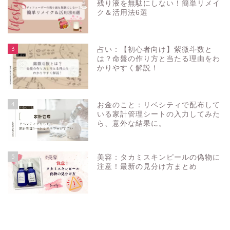
残り液を無駄にしない！簡単リメイ
ク＆活用法6選
3
占い：【初心者向け】紫微斗数と
は？命盤の作り方と当たる理由をわ
かりやすく解説！
4
お金のこと：リベシティで配布して
いる家計管理シートの入力してみた
ら、意外な結果に。
5
美容：タカミスキンピールの偽物に
注意！最新の見分け方まとめ