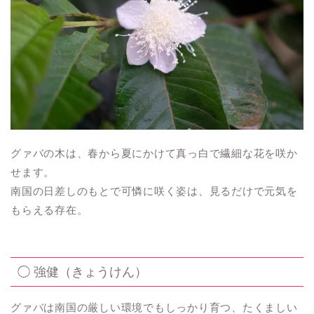
グァバの木は、春から夏にかけて真っ白で繊細な花を咲か
せます。
南国の日差しのもとで可憐に咲く姿は、見るだけで元気を
もらえる存在。
◯ 強健（きょうけん）
グァバは南国の厳しい環境でもしっかり育つ、たくましい