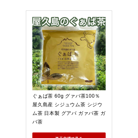
ぐぁば茶 60g グァバ茶100％ 
屋久島産 シジュウム茶 シジウ
ム茶 日本製 グアバ ガァバ茶 ガ
バ茶