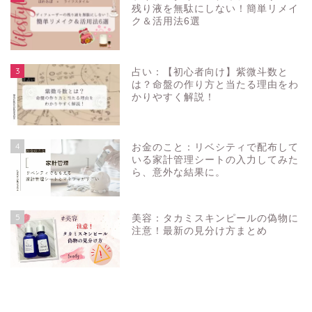
残り液を無駄にしない！簡単リメイ
ク＆活用法6選
3
占い：【初心者向け】紫微斗数と
は？命盤の作り方と当たる理由をわ
かりやすく解説！
4
お金のこと：リベシティで配布して
いる家計管理シートの入力してみた
ら、意外な結果に。
5
美容：タカミスキンピールの偽物に
注意！最新の見分け方まとめ