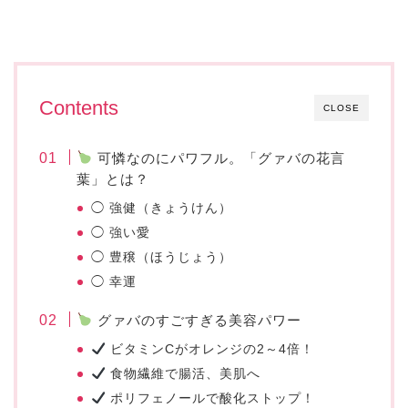
Contents
CLOSE
可憐なのにパワフル。「グァバの花言
葉」とは？
◯ 強健（きょうけん）
◯ 強い愛
◯ 豊穣（ほうじょう）
◯ 幸運
グァバのすごすぎる美容パワー
ビタミンCがオレンジの2～4倍！
食物繊維で腸活、美肌へ
ポリフェノールで酸化ストップ！