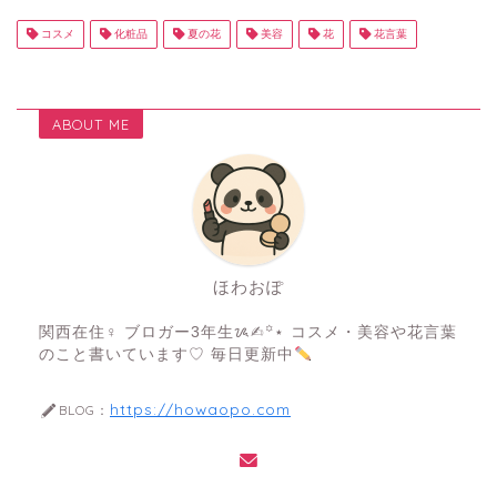
コスメ
化粧品
夏の花
美容
花
花言葉
ABOUT ME
ほわおぽ
関西在住♀ ブロガー3年生ᝰ✍︎꙳⋆ コスメ・美容や花言葉
のこと書いています♡ 毎日更新中
https://howaopo.com
BLOG：