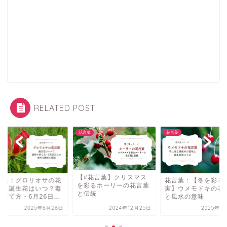
RELATED POST
葉
花言葉
花言葉
【#花言葉】クリスマス
言葉：グロリオサの花
花言葉：【冬を彩る
を彩るホーリーの花言葉
葉｜誕生花はいつ？毒
実】ウメモドキの花
と伝統
育て方・6月26日...
と風水の意味
2025年6月26日
2024年12月25日
2025年1