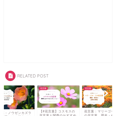
RELATED POST
葉
花言葉
花言葉
【#花言葉】コスモスの
花言葉：マリーゴー
言葉：ノウゼンカズラ
花言葉と関西のおすすめ
の花言葉。歴史・色