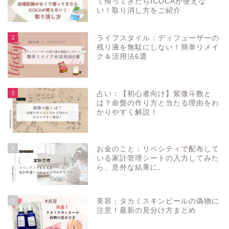
て帰ってきたらICOCAが使えな
い！取り消し方をご紹介
2
ライフスタイル：ディフューザーの
残り液を無駄にしない！簡単リメイ
ク＆活用法6選
3
占い：【初心者向け】紫微斗数と
は？命盤の作り方と当たる理由をわ
かりやすく解説！
4
お金のこと：リベシティで配布して
いる家計管理シートの入力してみた
ら、意外な結果に。
5
美容：タカミスキンピールの偽物に
注意！最新の見分け方まとめ