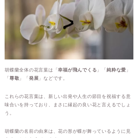
胡蝶蘭全体の花言葉は「
幸福が飛んでくる
」「
純粋な愛
」
「
尊敬
」「
発展
」などです。
これらの花言葉は、新しい出発や人生の節目を祝福する意
味合いを持っており、まさに縁起の良い花と言えるでしょ
う。
胡蝶蘭の名前の由来は、花の形が蝶が舞っているように見