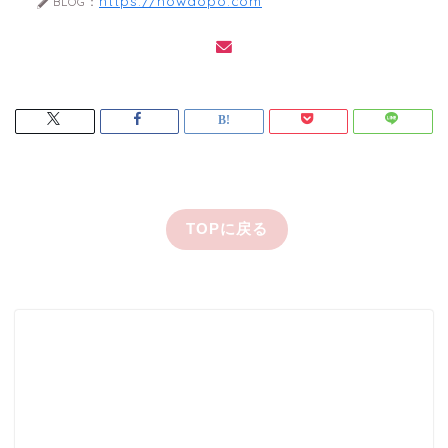
https://howaopo.com
BLOG：
TOPに戻る