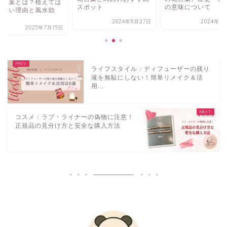
花言葉とは？植えては
スポット
の意味について
けない理由と風水効
.
2024年9月27日
2024年7
2025年7月15日
ライフスタイル：ディフューザーの残り
液を無駄にしない！簡単リメイク＆活
用...
コスメ：ラブ・ライナーの偽物に注意！
正規品の見分け方と安全な購入方法