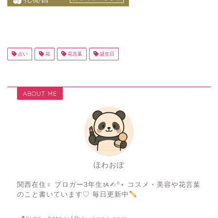
占い
花
花言葉
誕生日
ABOUT ME
ほわおぽ
関西在住♀ ブロガー3年生ᝰ✍︎꙳⋆ コスメ・美容や花言葉
のこと書いています♡ 毎日更新中