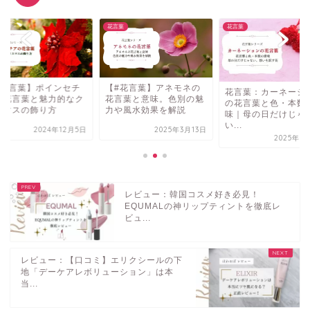
葉
花言葉
花言葉
#花言葉】ポインセチ
【#花言葉】アネモネの
花言葉：カーネーシ
の花言葉と魅力的なク
花言葉と意味。色別の魅
の花言葉と色・本数
スマスの飾り方
力や風水効果を解説
味｜母の日だけじゃ
い...
2024年12月5日
2025年3月13日
2025年5
レビュー：韓国コスメ好き必見！
EQUMALの神リップティントを徹底レ
ビュ...
レビュー：【口コミ】エリクシールの下
地「デーケアレボリューション」は本
当...