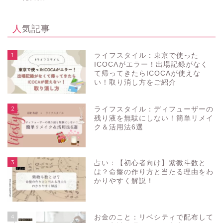
人気記事
1
ライフスタイル：東京で使った
ICOCAがエラー！出場記録がなく
て帰ってきたらICOCAが使えな
い！取り消し方をご紹介
2
ライフスタイル：ディフューザーの
残り液を無駄にしない！簡単リメイ
ク＆活用法6選
3
占い：【初心者向け】紫微斗数と
は？命盤の作り方と当たる理由をわ
かりやすく解説！
4
お金のこと：リベシティで配布して