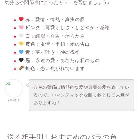
気持ちや関係性に合ったカラーを選びましょう♪
赤
：愛情・情熱・真実の愛
ピンク
：可愛らしさ・しとやか・感謝
白
：純潔・尊敬・清らかさ
黄色
：友情・平和・愛の告白
青
：夢が叶う・神の祝福
黒
：永遠の愛・あなたは私のもの
虹色
：恋い焦がれています
赤色の薔薇は情熱的な愛や真実の愛を表してい
るので、ロマンティックな贈り物として人気が
ほわおぽ
ありますね！
送る相手別｜おすすめのバラの色