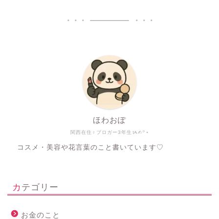
ほわおぽ
関西在住♀ブロガー3年生ᝰ✍︎꙳⋆
コスメ・美容や花言葉のこと書いています♡
カテゴリー
お金のこと