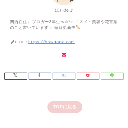
ほわおぽ
関西在住♀ ブロガー3年生ᝰ✍︎꙳⋆ コスメ・美容や花言葉
のこと書いています♡ 毎日更新中
https://howaopo.com
BLOG：
TOPに戻る