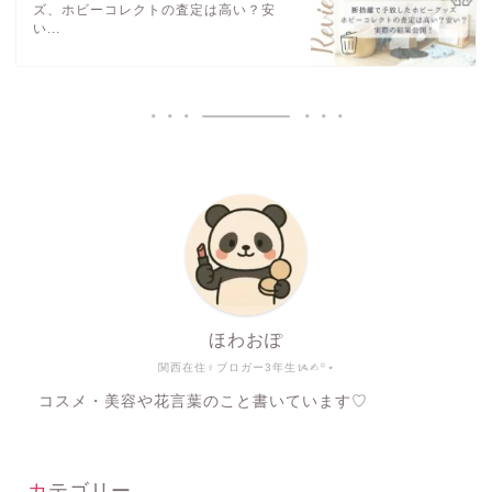
ズ、ホビーコレクトの査定は高い？安
い...
ほわおぽ
関西在住♀ブロガー3年生ᝰ✍︎꙳⋆
コスメ・美容や花言葉のこと書いています♡
カテゴリー