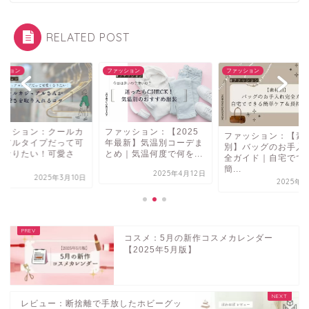
RELATED POST
ッション
ファッション
ファッション
ァッション：クールカ
ファッション：【2025
ファッション：【素
ュアルタイプだって可
年最新】気温別コーデま
別】バッグのお手入
くなりたい！可愛さ
とめ｜気温何度で何を...
全ガイド｜自宅でで
.
簡...
2025年4月12日
2025年3月10日
2025年3
コスメ：5月の新作コスメカレンダー
【2025年5月版】
レビュー：断捨離で手放したホビーグッ