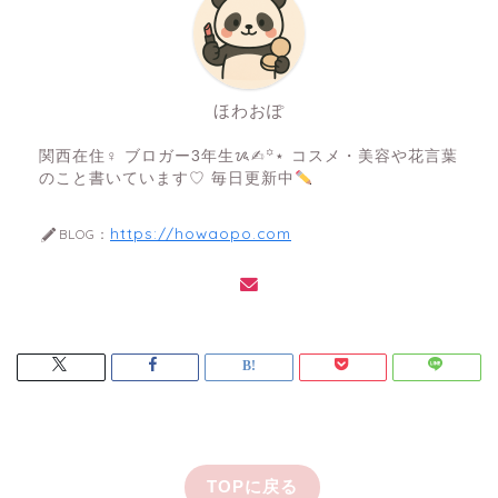
ほわおぽ
関西在住♀ ブロガー3年生ᝰ✍︎꙳⋆ コスメ・美容や花言葉
のこと書いています♡ 毎日更新中
https://howaopo.com
BLOG：
TOPに戻る