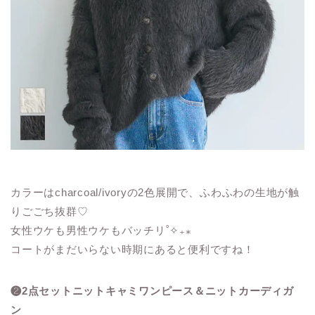
カラーはcharcoal/ivoryの2色展開で、ふわふわの生地が触
りごごち抜群♡
女性ウケも男性ウケもバッチリ˚✧₊⁎
コートがまだいらない時期にあると便利ですね！
❷2点セットニットキャミワンピース＆ニットカーディガ
ン