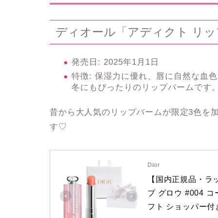
ディオール「アディクト リッ
発売日
: 2025年1月1日
特徴
: 保湿力に優れ、唇に自然な血
冬にもぴったりのリップバームです
昔から大人気のリップバーム
が
限定3色を
す♡
Dior
【国内正規品・ラッ
プ グロウ #004
フト ショッパー付き 