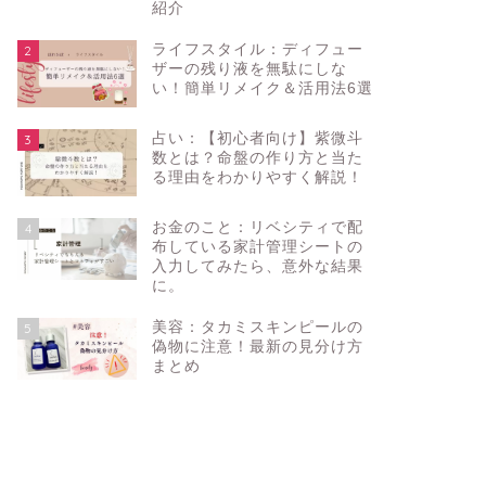
紹介
ライフスタイル：ディフュー
2
ザーの残り液を無駄にしな
い！簡単リメイク＆活用法6選
占い：【初心者向け】紫微斗
3
数とは？命盤の作り方と当た
る理由をわかりやすく解説！
お金のこと：リベシティで配
4
布している家計管理シートの
入力してみたら、意外な結果
に。
美容：タカミスキンピールの
5
偽物に注意！最新の見分け方
まとめ