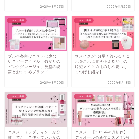
2025年8月23日
2025年8月22日
コスメ・美容
コスメ・美容
ブルベ冬向けコスメは少な
朝メイクが5分早く終わる！こ
い？ビーアイドル「強がりの
れをこれに置き換えるだけの
ピンクグレージュ」廃盤の現
時短メイク術【のり不要つけ
実とおすすめブランド
まつげも紹介】
2025年8月20日
2025年8月18日
コスメ・美容
コスメ・美容
コスメ：リップティントが分
コスメ：【2025年8月新作】
離してた！？使っていいかの
ディオールの新作コスメ全5種