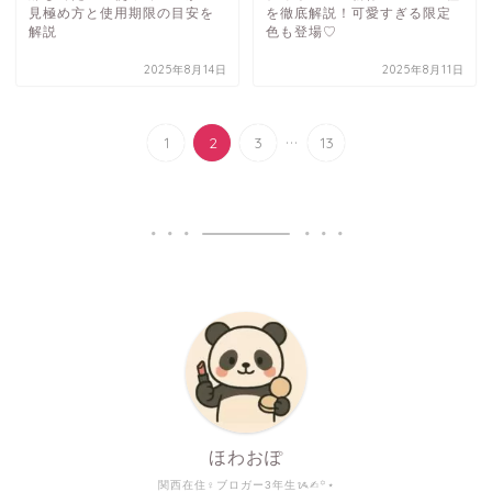
見極め方と使用期限の目安を
を徹底解説！可愛すぎる限定
解説
色も登場♡
2025年8月14日
2025年8月11日
...
1
2
3
13
ほわおぽ
関西在住♀ブロガー3年生ᝰ✍︎꙳⋆