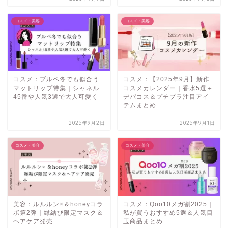
コスメ・美容
コスメ・美容
コスメ：ブルベ冬でも似合う
コスメ：【2025年9月】新作
マットリップ特集｜シャネル
コスメカレンダー｜香水5選＋
45番や人気3選で大人可愛く
デパコス＆プチプラ注目アイ
テムまとめ
2025年9月2日
2025年9月1日
コスメ・美容
コスメ・美容
美容：ルルルン×＆honeyコラ
コスメ：Qoo10メガ割2025｜
ボ第2弾｜縁結び限定マスク＆
私が買うおすすめ5選＆人気目
ヘアケア発売
玉商品まとめ