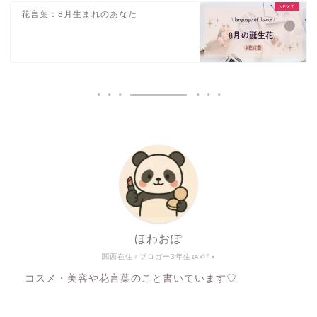
花言葉：8月生まれのあなた
ほわおぽ
関西在住♀ブロガー3年生ᝰ✍︎꙳⋆
コスメ・美容や花言葉のこと書いています♡