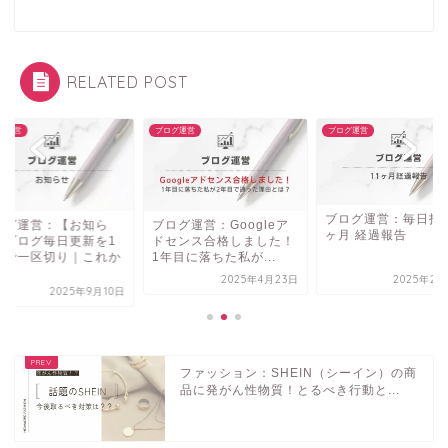
RELATED POST
グ運営
ブログ運営
ブログ運営
ブログ運営：毎日投稿
ログ運営：【お知ら
ブログ運営：Googleア
ヶ月 経過報告
】ブログ毎日更新を1
ドセンス合格しました！
半で一区切り｜これか
1年目に落ちた私が...
.
2025年4月23日
2025年2月
2025年9月10日
ファッション：SHEIN（シーイン）の商
品に発がん性物質！とるべき行動と...