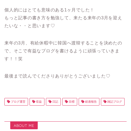
個人的にはとても意味のある1ヶ月でした！
もっと記事の書き方を勉強して、来たる来年の3月を迎え
たいな・・と思います♡
来年の3月、有給休暇中に韓国へ渡韓することを決めたの
で、そこで有益なブログを書けるように頑張っていきま
す！！笑
最後まで読んでくださりありがとうございました♡
ブログ運営
収益
日記
目標
経過報告
雑記ブログ
ABOUT ME