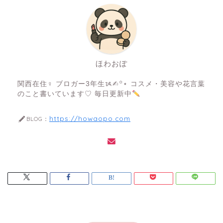
ほわおぽ
関西在住♀ ブロガー3年生ᝰ✍︎꙳⋆ コスメ・美容や花言葉
のこと書いています♡ 毎日更新中
https://howaopo.com
BLOG：